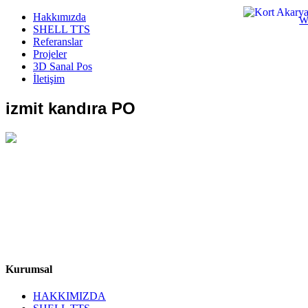
Hakkımızda
W
SHELL TTS
Referanslar
Projeler
3D Sanal Pos
İletişim
izmit kandıra PO
Kurumsal
HAKKIMIZDA